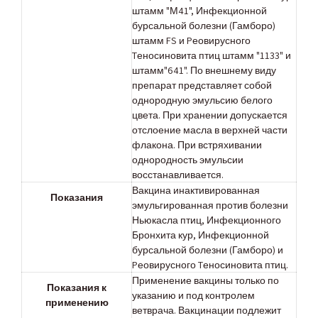
штамм "М41", Инфекционной
бурсальной болезни (Гамборо)
штамм FS и Pеовирусного
Tеносиновита птиц штамм "1133" и
штамм"641". По внешнему виду
препарат представляет собой
однородную эмульсию белого
цвета. При хранении допускается
отслоение масла в верхней части
флакона. При встряхивании
однородность эмульсии
восстанавливается.
Вакцина инактивированная
Показания
эмульгированная против болезни
Ньюкасла птиц, Инфекционного
Бронхита кур, Инфекционной
бурсальной болезни (Гамборо) и
Pеовирусного Tеносиновита птиц.
Применение вакцины только по
Показания к
указанию и под контролем
применению
ветврача. Вакцинации подлежит