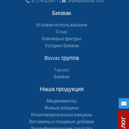
972-4-6266772
aram@biovac.co.il
Биовак
Условия использования
О нас
Ключевые фигуры
Холдинг Биовак
Biovac группа
Tapazol
Биовак
Наша продукция
Медикаменты
Живые вакцины
Инактивированные вакцины
Витамины и пищевые добавки
Дезинфицирующие средства