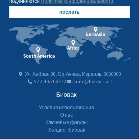
подчиняются
Политике конфиденциальности
.
послать
Ул. Хайлан 30, Ор-Акива, Израиль, 3060000
972-4-6266772
aram@biovac.co.il
Биовак
Условия использования
О нас
Ключевые фигуры
Холдинг Биовак