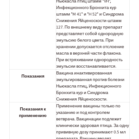
Ньюкасла птиц штамм "VH",
Инфекционного Бронхита кур
штамм "M 41" и "H 52" и Синдрома
Снижения Яйценоскости-штамм
127. По внешнему виду препарат
представляет собой однородную
эмульсию белого цвета. При
хранении допускается отслоение
масла в верхней части флакона.
При встряхивании однородность
эмульсии восстанавливается.
Вакцина инактивированная
Показания
эмульгированная против болезни
Ньюкасла птиц, Инфекционного
Бронхита кур и Синдрома
Снижения Яйценоскости.
Применение вакцины только по
Показания к
указанию и под контролем
применению
ветврача. Вакцинации подлежит
клинически здоровая птица. За одну
прививную дозу принимают 0.5 мл
препарата. Вакцину вводят