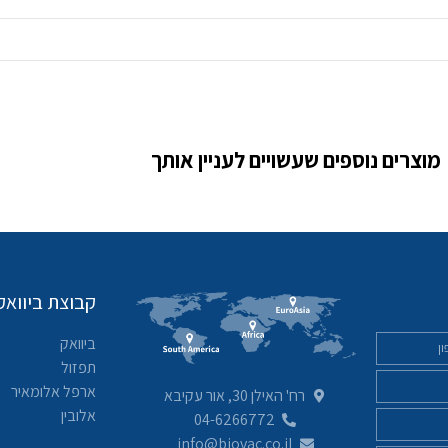
מוצרים נוספים שעשויים לעניין אותך
קבוצת ביוואק
ביוואק
תפזול
ארפל אלומאיר
רח' האילן 30, אור עקיבא
אלובין
04-6266772
info@biovac.co.il