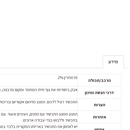
מידע
פרמתרין 2%
הרכב/תכולה
אבק ביסודיות את גוף חיית המחמד ומקום מרבצה, הח
דרכי הגשה ומינון
התכשיר רעיל לדגים. המנע מזיהום אקווריום ובריכות
הערות
המנע ממגע התכשיר עם הפנים, העיניים והעור. עם ג
אזהרות
בתכשיר וללבוש בגדי עבודה ארוכים.
יש לאחסן את התכשיר באריזתו המקורית בלבד במחסן
אחסון