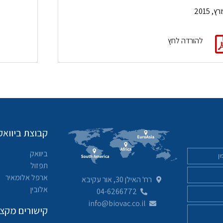
להורדה לחץ
קבוצת ביוואק
ביוואק
תפזול
ארפל אלומאיר
רח' האילן 30, אור עקיבא
אלובין
04-6266772
info@biovac.co.il
קישורים מקצו