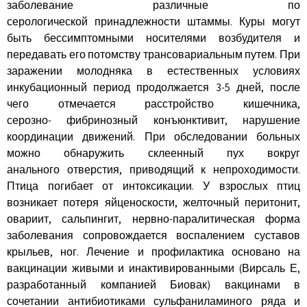
заболевание различные по
серологической принадлежности штаммы. Куры могут
быть бессимптомными носителями возбудителя и
передавать его потомству трансовариальным путем. При
заражении молодняка в естественных условиях
инкубационный период продолжается 3-5 дней, после
чего отмечается расстройство кишечника,
серозно- фибринозный конъюнктивит, нарушение
координации движений. При обследовании больных
можно обнаружить склеенный пух вокруг
анального отверстия, приводящий к непроходимости.
Птица погибает от интоксикации. У взрослых птиц
возникает потеря яйценоскости, желточный перитонит,
овариит, сальпингит, нервно-паралитическая форма
заболевания сопровождается воспалением суставов
крыльев, ног. Лечение и профилактика основано на
вакцинации живыми и инактивированными (Вирсаль Е,
разработанный компанией Биовак) вакцинами в
сочетании антибиотиками сульфаниламиного ряда и