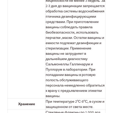
яйценоскости не менее 3 недель. За
2-3 дня до вакцинации запрещается
обработка системы водоснабжения
птичника дезинфицирующими
средствами. При приготовлении
вакцины соблюдать правила
биобезопасности, использовать
перчатки ,маски. Остатки вакцины и
емкости подлежат дезинфекции и
стерилизации. Применение
вакцины не затрудняет в
дальнейшем диагностику
Сальмонеллы Галлинарум и
Пуллорум в лаборатории. При
попадании вакцины в ротовую
полость обслуживающего
персонала-немедленно обратиться
к врачу с предъявлением этикетки
вакцины.
При температуре 2ºС-8ºС, в сухом и
Хранение
защищенном от света месте.
Стекляные флаконы по 1.000 доз,