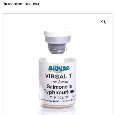
флюорквинолоном.