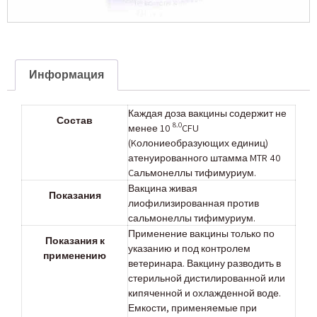
Информация
Каждая доза вакцины содержит не
Состав
8.0
менее 10
CFU
(Kолониеобразующих единиц)
атенуированного штамма MTR 40
Cальмонеллы тифимуриум.
Вакцина живая
Показания
лиофилизированная против
сальмонеллы тифимуриум.
Применение вакцины только по
Показания к
указанию и под контролем
применению
ветеринара. Вакцину разводить в
стерильной дистилированной или
кипяченной и охлажденной воде.
Емкости, применяемые при