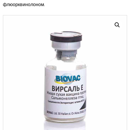
флюорквинолоном.