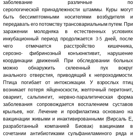
заболевание различные по
серологической принадлежности штаммы. Куры могут
быть бессимптомными носителями возбудителя и
передавать его потомству трансовариальным путем. При
заражении молодняка в естественных условиях
инкубационный период продолжается 3-5 дней, после
чего отмечается расстройство кишечника,
серозно- фибринозный конъюнктивит, нарушение
координации движений. При обследовании больных
можно обнаружить склеенный пух вокруг
анального отверстия, приводящий к непроходимости.
Птица погибает от интоксикации. У взрослых птиц
возникает потеря яйценоскости, желточный перитонит,
овариит, сальпингит, нервно-паралитическая форма
заболевания сопровождается воспалением суставов
крыльев, ног. Лечение и профилактика основано на
вакцинации живыми и инактивированными (Вирсаль Е,
разработанный компанией Биовак) вакцинами в
сочетании антибиотиками сульфаниламиного ряда и