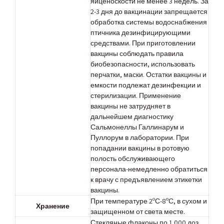
яйценоскости не менее 3 недель. За
2-3 дня до вакцинации запрещается
обработка системы водоснабжения
птичника дезинфицирующими
средствами. При приготовлении
вакцины соблюдать правила
биобезопасности, использовать
перчатки, маски. Остатки вакцины и
емкости подлежат дезинфекции и
стерилизации. Применение
вакцины не затрудняет в
дальнейшем диагностику
Сальмонеллы Галлинарум и
Пуллорум в лаборатории. При
попадании вакцины в ротовую
полость обслуживающего
персонала-немедленно обратиться
к врачу с предъявлением этикетки
вакцины.
При температуре 2ºС-8ºС, в сухом и
Хранение
защищенном от света месте.
Стекляные флаконы по 1.000 доз,