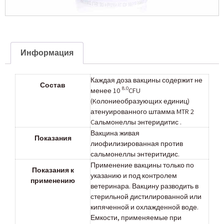
Информация
Каждая доза вакцины содержит не
Состав
8.0
менее 10
CFU
(Kолониеобразующих единиц)
атенуированного штамма MTR 2
Cальмонеллы энтеридитис .
Вакцина живая
Показания
лиофилизированная против
сальмонеллы энтеритидис.
Применение вакцины только по
Показания к
указанию и под контролем
применению
ветеринара. Вакцину разводить в
стерильной дистилированной или
кипяченной и охлажденной воде.
Емкости, применяемые при