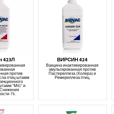
н 423Л
ВИРСИН 424
тивированная
Вакцина инактивированная
ованная
эмульгированная против
нная против
Пастереллеза (Холера) и
сла птиц штамм
Ремереллеза птиц.
нфекционного
штамм "М41" и
 Снижения
ости-76.