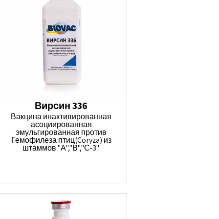
Вирсин 336
Вакцина инактивированная
асоциированная
эмульгированная против
Гемофилеза птиц(Coryza) из
штаммов "А","В","С-3".