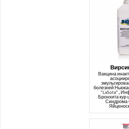
Вирси
Вакцина инак
асоциир
эмульгирова
болезней Ньюка
"LaSota" , И
Бронхита кур 
Синдрома
Яйценоск