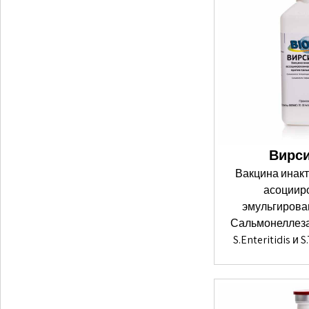
Вирси
Вакцина инак
асоциир
эмульгирова
Сальмонеллез
S.Enteritidis и 