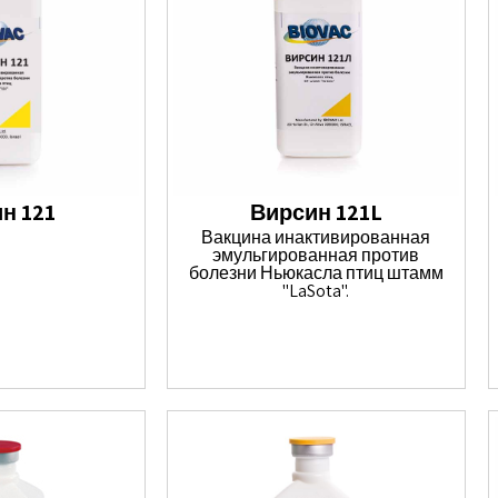
н 121
Вирсин 121L
Вакцина инактивированная
эмульгированная против
болезни Ньюкасла птиц штамм
"LaSota".