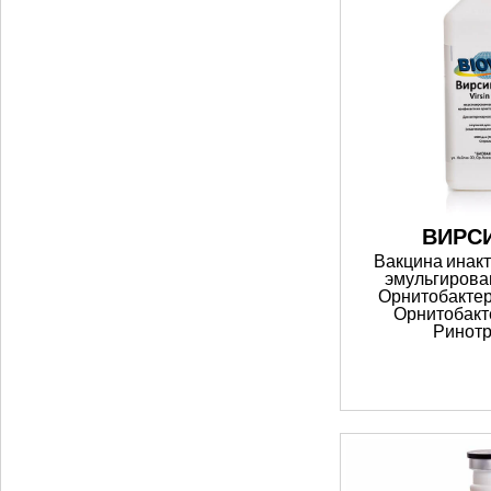
ВИРСИ
Вакцина инак
эмульгирова
Орнитобактер
Орнитобак
Ринотр