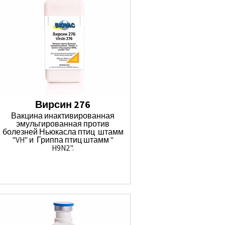
Вирсин 276
Вакцина инактивированная
эмульгированная против
болезней Ньюкасла птиц штамм
"VH" и Гриппа птиц штамм "
H9N2".