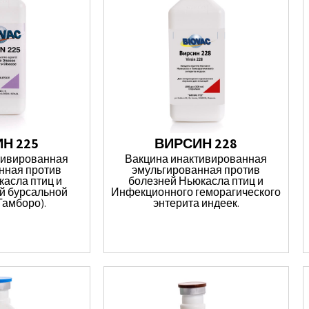
Н 225
ВИРСИН 228
тивированная
Вакцина инактивированная
нная против
эмульгированная против
касла птиц и
болезней Ньюкасла птиц и
й бурсальной
Инфекционного геморагического
Гамборо).
энтерита индеек.