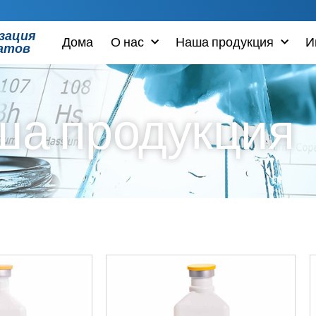
зация
Дома
О нас
Наша продукция
И
атов
ша продукция