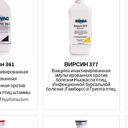
н 361
ВИРСИН 377
Вакцина инактивированная
тивированная
эмульгированная против
ованная
болезни Ньюкасла птиц,
Инфекционной бурсальной
нная против
болезни (Гамборо) и Гриппа птиц.
а птиц штаммы
S.Thyphimurium.