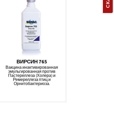
ВИРСИН 765
Вакцина инактивированная
эмульгированная против
Пастереллеза (Холера) и
Ремереллеза птиц и
Орнитобактериоза.