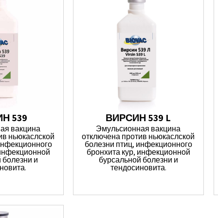
Н 539
ВИРСИН 539 L
ая вакцина
Эмульсионная вакцина
ив ньюкаслской
отключена против ньюкаслской
 инфекционного
болезни птиц, инфекционного
 инфекционной
бронхита кур, инфекционной
 болезни и
бурсальной болезни и
новита.
тендосиновита.