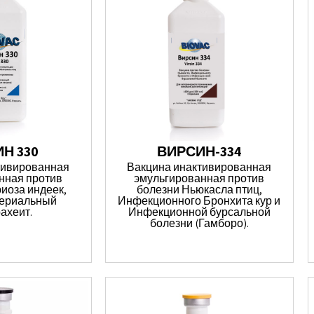
Н 330
ВИРСИН-334
тивированная
Вакцина инактивированная
нная против
эмульгированная против
иоза индеек,
болезни Ньюкасла птиц,
териальный
Инфекционного Бронхита кур и
ахеит.
Инфекционной бурсальной
болезни (Гамборо).